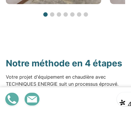
Notre méthode en 4 étapes
Votre projet d'équipement en chaudière avec
TECHNIQUES ENERGIE suit un processus éprouvé.
Résultat : fonctionnement optimal et bien-être
immédiat dès la première utilisation.
03 88 4
Devis
|
Contact
1
.
* ** **
4
Étude thermique
préalable
Nous effectuons un
diagnostic complet
de