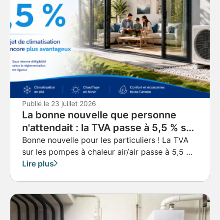
Publié le
23 juillet 2026
La bonne nouvelle que personne
n'attendait : la TVA passe à 5,5 % sur
les pompes à chaleur air/air à
Bonne nouvelle pour les particuliers ! La TVA
sur les pompes à chaleur air/air passe à 5,5 %.
Obernai, Strasbourg et
Découvrez les conditions, les économies
Lire plus
Truchtersheim
réalisables et les avantages de cette mesure à
Strasbourg, Obernai, Truchtersheim et dans
tout le Bas-Rhin avec Techniques Energie.