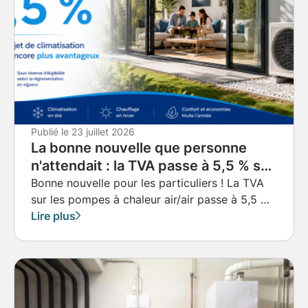
Publié le
23 juillet 2026
La bonne nouvelle que personne
n'attendait : la TVA passe à 5,5 % sur
les pompes à chaleur air/air à
Bonne nouvelle pour les particuliers ! La TVA
sur les pompes à chaleur air/air passe à 5,5 %.
Obernai, Strasbourg et
Découvrez les conditions, les économies
Lire plus
Truchtersheim
réalisables et les avantages de cette mesure à
Strasbourg, Obernai, Truchtersheim et dans
tout le Bas-Rhin avec Techniques Energie.